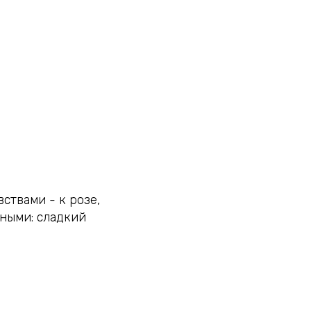
ствами - к розе,
тными: сладкий