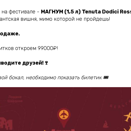
 на фестивале -
МАГНУМ (1,5 л) Tenuta Dodici Ros
гантская вишня, мимо которой не пройдешь!
родаже.
питков откроем 99000₽!
иводите друзей!🍷
вой бокал, необходимо показать билетик 🎟