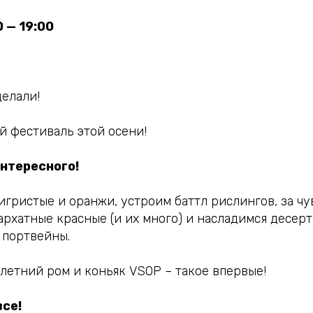
 — 19:00
делали!
 фестиваль этой осени!
нтересного!
гристые и оранжи, устроим баттл рислингов, за чув
архатные красные (и их много) и насладимся десер
 портвейны.
-летний ром и коньяк VSOP – такое впервые!
все!