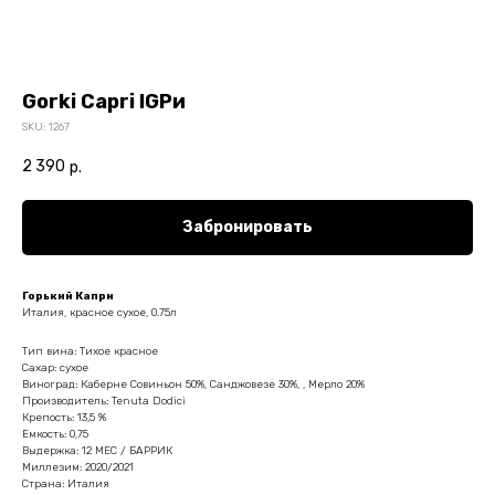
Gorki Capri IGPи
SKU:
1267
2 390
р.
Забронировать
Горький Капри
Италия, красное сухое, 0.75л
Тип вина: Тихое красное
Сахар: сухое
Виноград: Каберне Совиньон 50%, Санджовезе 30%, , Мерло 20%
Производитель: Tenuta Dodici
Крепость: 13,5 %
Емкость: 0,75
Выдержка: 12 МЕС / БАРРИК
Миллезим: 2020/2021
Страна: Италия